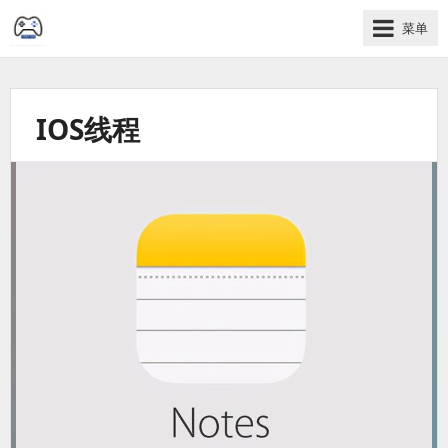
菜单
学
习、
开
IOS线程
发、
软
件
记
录
过
程