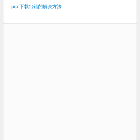
篇：
下
pip 下载出错的解决方法
一
篇：