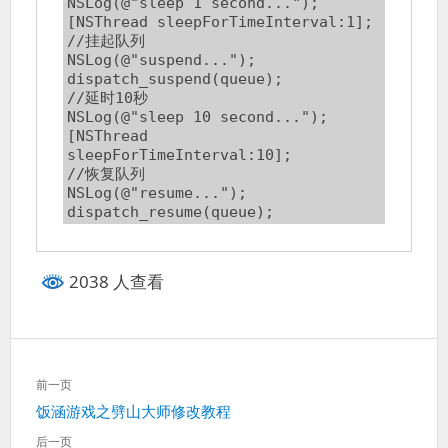
NSLog(@"sleep 1 second...");

[NSThread sleepForTimeInterval:1];

//挂起队列                        

NSLog(@"suspend...");

dispatch_suspend(queue);

//延时10秒                

NSLog(@"sleep 10 second...");

[NSThread 
sleepForTimeInterval:10];

//恢复队列            

NSLog(@"resume...");

dispatch_resume(queue);
2038 人查看
文
前一页
章
上
饭涵游戏之劈山大师修改教程
导
一
航
后一页