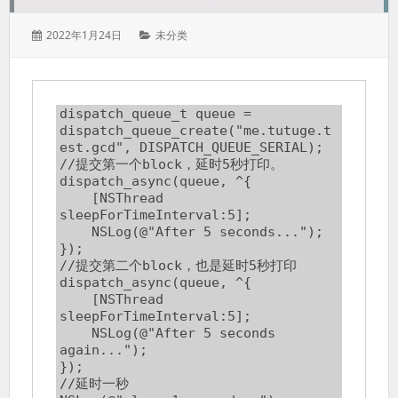
发
分
2022年1月24日
未分类
表
类：
于：
dispatch_queue_t queue = 
dispatch_queue_create("me.tutuge.t
est.gcd", DISPATCH_QUEUE_SERIAL);

//提交第一个block，延时5秒打印。

dispatch_async(queue, ^{

    [NSThread 
sleepForTimeInterval:5];

    NSLog(@"After 5 seconds...");

});

//提交第二个block，也是延时5秒打印

dispatch_async(queue, ^{

    [NSThread 
sleepForTimeInterval:5];

    NSLog(@"After 5 seconds 
again...");

});

//延时一秒
