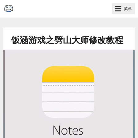
菜单
学
习、
开
饭涵游戏之劈山大师修改教程
发、
软
件
记
录
过
程