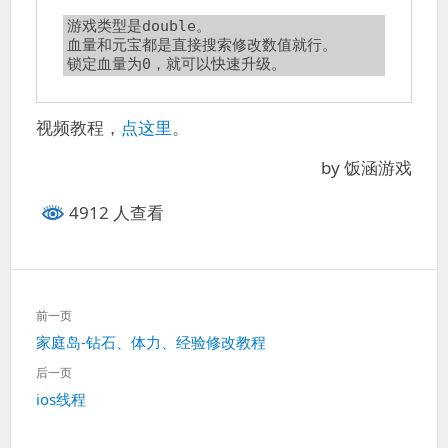
游戏类型是double。

血量和元宝都是直接搜索修改数值就行。

锁定血量为0，就可以快速升级。
视频教程，
点这里
。
by 饭涵游戏
4912 人查看
文
前一页
章
上
家庭岛-钻石、体力、经验修改教程
导
一
航
后一页
篇：
下
ios线程
一
篇：