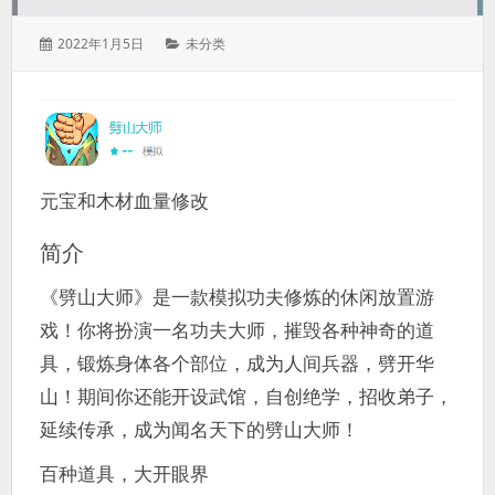
发
分
2022年1月5日
未分类
表
类：
于：
元宝和木材血量修改
简介
《劈山大师》是一款模拟功夫修炼的休闲放置游
戏！你将扮演一名功夫大师，摧毁各种神奇的道
具，锻炼身体各个部位，成为人间兵器，劈开华
山！期间你还能开设武馆，自创绝学，招收弟子，
延续传承，成为闻名天下的劈山大师！
百种道具，大开眼界