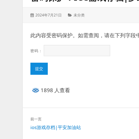
发
分
2024年7月21日
未分类
表
类：
于：
此内容受密码保护。如需查阅，请在下列字段
密码：
1898 人查看
文
前一页
章
上
ios游戏存档|平安加油站
导
一