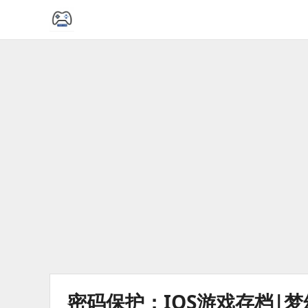
学
习、
开
发、
软
件
记
录
过
程
密码保护：IOS游戏存档|