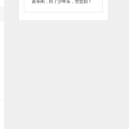
莫等闲，白了少年头，空悲切！